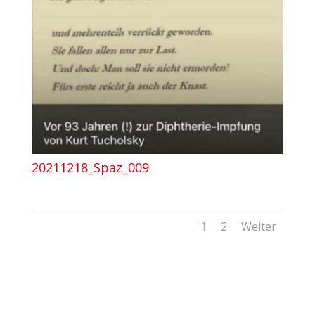
20211218_Spaz_009
1
2
Weiter