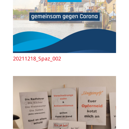
20211218_Spaz_002